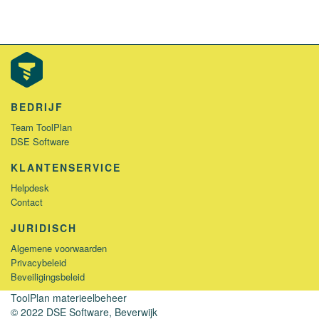
BEDRIJF
Team ToolPlan
DSE Software
KLANTENSERVICE
Helpdesk
Contact
JURIDISCH
Algemene voorwaarden
Privacybeleid
Beveiligingsbeleid
ToolPlan materieelbeheer
ToolPlan materieelbeheer
© 2022 DSE Software, Beverwijk
© 2022 DSE Software, Beverwijk